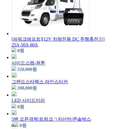
[파워크래프트][12V 차량전용 DC 주행충전기]
25A,50A,60A
0
원
사이드스텝-원톤
320,000
원
그랜드스타렉스 라인스티커
200,000
원
LED 사이드미러
0
원
5밴 오픈격벽/트렁크ㄱ자선반/콘솔박스
0
0
원