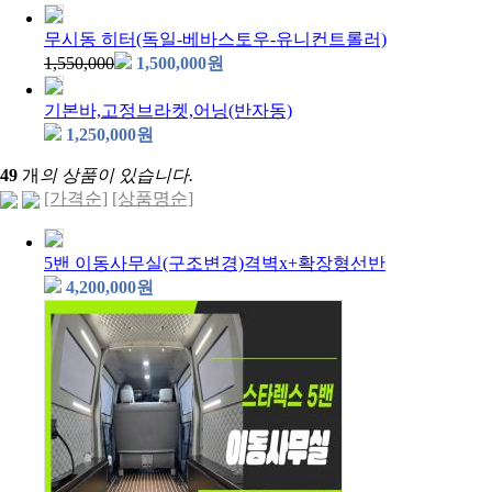
무시동 히터(독일-베바스토우-유니컨트롤러)
1,550,000
1,500,000
원
기본바,고정브라켓,어닝(반자동)
1,250,000
원
49
개
의 상품이 있습니다.
[가격순]
[상품명순]
5밴 이동사무실(구조변경)격벽x+확장형선반
4,200,000
원