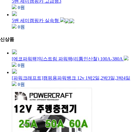
5밴 세미캠핑카 고급형3
0
원
5밴 세미캠핑카 실속형
0
원
신상품
[에코파워팩]익스트림 파워팩(리튬인산철) 100A-380A
0
원
[파워크래프트]캠핑용파워뱅크 12v 1박2일,2박3일,3박4일
0
원