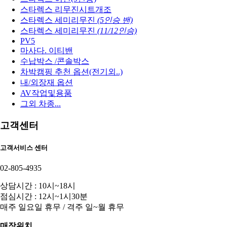
스타렉스 리무진시트개조
스타렉스 세미리무진
(5인승 밴)
스타렉스 세미리무진
(11/12인승)
PV5
마사다. 이티밴
수납박스 /콘솔박스
차박캠핑 추천 옵션(전기외..)
내/외장재 옵션
AV작업및용품
그외 차종...
고객센터
고객서비스 센터
02-805-4935
상담시간 : 10시~18시
점심시간 : 12시~1시30분
매주 일요일 휴무 / 격주 일~월 휴무
매장위치