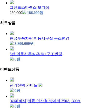
그랜드스타렉스 모기장
230,000
186,000
원
히트상품
현금수송차량 이동사무실 구조변경
3,800,000
원
5밴 이동사무실-격벽+구조변경
0
원
이벤트상품
전기선택 가이드
0
원
[야마비시]리튬 인산철 밧데리 250A, 300A
0
원