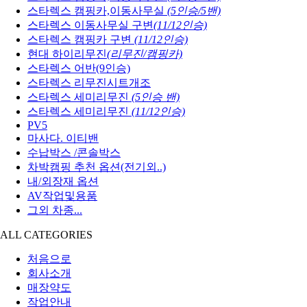
스타렉스 캠핑카,이동사무실
(5인승/5밴)
스타렉스 이동사무실 구변
(11/12인승)
스타렉스 캠핑카 구변
(11/12인승)
현대 하이리무진
(리무진/캠핑카)
스타렉스 어반(9인승)
스타렉스 리무진시트개조
스타렉스 세미리무진
(5인승 밴)
스타렉스 세미리무진
(11/12인승)
PV5
마사다. 이티밴
수납박스 /콘솔박스
차박캠핑 추천 옵션(전기외..)
내/외장재 옵션
AV작업및용품
그외 차종...
ALL CATEGORIES
처음으로
회사소개
매장약도
작업안내