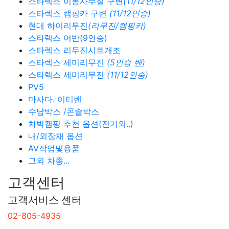
스타렉스 이동사무실 구변
(11/12인승)
스타렉스 캠핑카 구변
(11/12인승)
현대 하이리무진
(리무진/캠핑카)
스타렉스 어반(9인승)
스타렉스 리무진시트개조
스타렉스 세미리무진
(5인승 밴)
스타렉스 세미리무진
(11/12인승)
PV5
마사다. 이티밴
수납박스 /콘솔박스
차박캠핑 추천 옵션(전기외..)
내/외장재 옵션
AV작업및용품
그외 차종...
고객센터
고객서비스 센터
02-805-4935