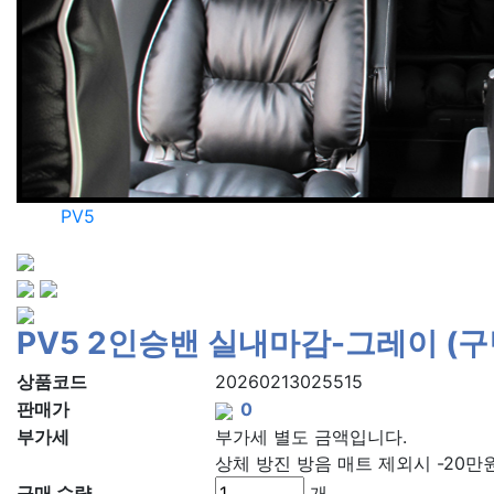
PV5
PV5 2인승밴 실내마감-그레이 (구
상품코드
20260213025515
판매가
부가세
부가세 별도 금액입니다.
상체 방진 방음 매트 제외시 -20만원
구매 수량
개