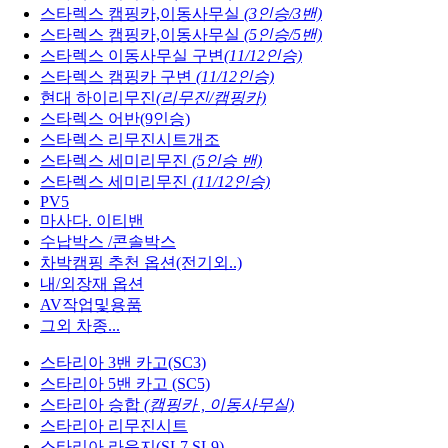
스타렉스 캠핑카,이동사무실
(3인승/3밴)
스타렉스 캠핑카,이동사무실
(5인승/5밴)
스타렉스 이동사무실 구변
(11/12인승)
스타렉스 캠핑카 구변
(11/12인승)
현대 하이리무진
(리무진/캠핑카)
스타렉스 어반(9인승)
스타렉스 리무진시트개조
스타렉스 세미리무진
(5인승 밴)
스타렉스 세미리무진
(11/12인승)
PV5
마사다. 이티밴
수납박스 /콘솔박스
차박캠핑 추천 옵션(전기외..)
내/외장재 옵션
AV작업및용품
그외 차종...
스타리아 3밴 카고(SC3)
스타리아 5밴 카고 (SC5)
스타리아 승합
(캠핑카 , 이동사무실)
스타리아 리무진시트
스타리아 라운지(SL7,SL9)