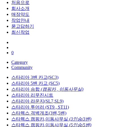
처음으로
회사소개
매장약도
작업안내
묻고답하기
최신작업
0
Category
Community
스타리아 3밴 카고(SC3)
스타리아 5밴 카고 (SC5)
스타리아 승합
(캠핑카 , 이동사무실)
스타리아 리무진시트
스타리아 라운지(SL7,SL9)
스타리아 투어러 (ST9 , ST11)
스타렉스 격벽개조(3밴,5밴)
스타렉스 캠핑카,이동사무실
(3인승/3밴)
스타렉스 캠핑카,이동사무실
(5인승/5밴)