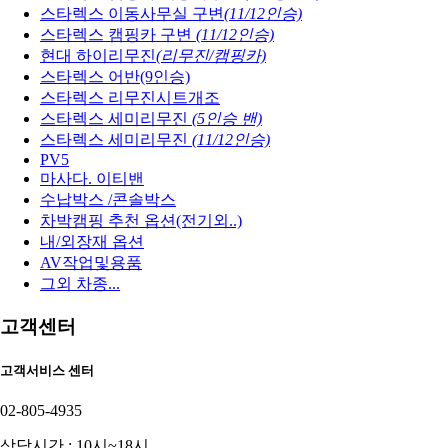
스타렉스 이동사무실 구변
(11/12인승)
스타렉스 캠핑카 구변
(11/12인승)
현대 하이리무진
(리무진/캠핑카)
스타렉스 어반(9인승)
스타렉스 리무진시트개조
스타렉스 세미리무진
(5인승 밴)
스타렉스 세미리무진
(11/12인승)
PV5
마사다. 이티밴
수납박스 /콘솔박스
차박캠핑 추천 옵션(전기외..)
내/외장재 옵션
AV작업및용품
그외 차종...
고객센터
고객서비스 센터
02-805-4935
상담시간 : 10시~18시