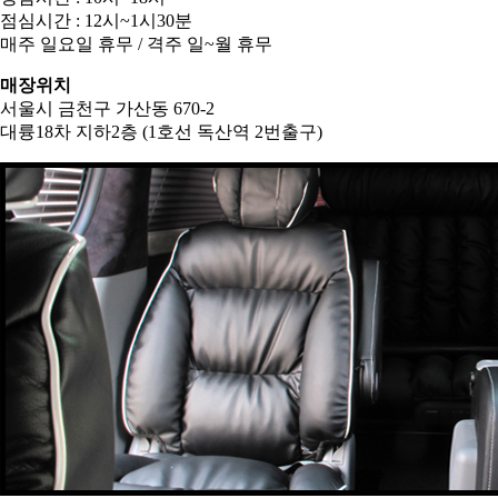
점심시간 : 12시~1시30분
매주 일요일 휴무 / 격주 일~월 휴무
매장위치
서울시 금천구 가산동 670-2
대륭18차 지하2층 (1호선 독산역 2번출구)