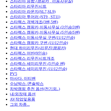
스타리아 승합
(캠핑카 , 이동사무실)
스타리아 리무진시트
스타리아 라운지(SL7,SL9)
스타리아 투어러 (ST9 , ST11)
스타렉스 격벽개조(3밴,5밴)
스타렉스 캠핑카,이동사무실
(3인승/3밴)
스타렉스 캠핑카,이동사무실
(5인승/5밴)
스타렉스 이동사무실 구변
(11/12인승)
스타렉스 캠핑카 구변
(11/12인승)
현대 하이리무진
(리무진/캠핑카)
스타렉스 어반(9인승)
스타렉스 리무진시트개조
스타렉스 세미리무진
(5인승 밴)
스타렉스 세미리무진
(11/12인승)
PV5
마사다. 이티밴
수납박스 /콘솔박스
차박캠핑 추천 옵션(전기외..)
내/외장재 옵션
AV작업및용품
그외 차종...