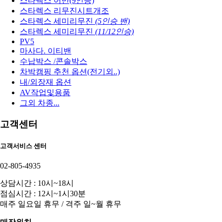
스타렉스 어반(9인승)
스타렉스 리무진시트개조
스타렉스 세미리무진
(5인승 밴)
스타렉스 세미리무진
(11/12인승)
PV5
마사다. 이티밴
수납박스 /콘솔박스
차박캠핑 추천 옵션(전기외..)
내/외장재 옵션
AV작업및용품
그외 차종...
고객센터
고객서비스 센터
02-805-4935
상담시간 : 10시~18시
점심시간 : 12시~1시30분
매주 일요일 휴무 / 격주 일~월 휴무