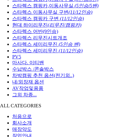
스타렉스 캠핑카,이동사무실
(5인승/5밴)
스타렉스 이동사무실 구변
(11/12인승)
스타렉스 캠핑카 구변
(11/12인승)
현대 하이리무진
(리무진/캠핑카)
스타렉스 어반(9인승)
스타렉스 리무진시트개조
스타렉스 세미리무진
(5인승 밴)
스타렉스 세미리무진
(11/12인승)
PV5
마사다. 이티밴
수납박스 /콘솔박스
차박캠핑 추천 옵션(전기외..)
내/외장재 옵션
AV작업및용품
그외 차종...
ALL CATEGORIES
처음으로
회사소개
매장약도
작업안내