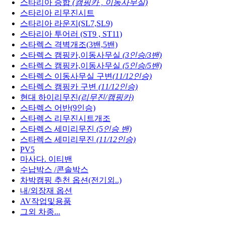
스타리아 승합
(캠핑카 , 이동사무실)
스타리아 리무진시트
스타리아 라운지(SL7,SL9)
스타리아 투어러 (ST9 , ST11)
스타렉스 격벽개조(3밴,5밴)
스타렉스 캠핑카,이동사무실
(3인승/3밴)
스타렉스 캠핑카,이동사무실
(5인승/5밴)
스타렉스 이동사무실 구변
(11/12인승)
스타렉스 캠핑카 구변
(11/12인승)
현대 하이리무진
(리무진/캠핑카)
스타렉스 어반(9인승)
스타렉스 리무진시트개조
스타렉스 세미리무진
(5인승 밴)
스타렉스 세미리무진
(11/12인승)
PV5
마사다. 이티밴
수납박스 /콘솔박스
차박캠핑 추천 옵션(전기외..)
내/외장재 옵션
AV작업및용품
그외 차종...