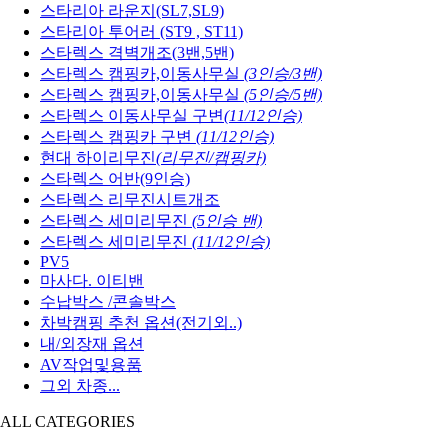
스타리아 라운지(SL7,SL9)
스타리아 투어러 (ST9 , ST11)
스타렉스 격벽개조(3밴,5밴)
스타렉스 캠핑카,이동사무실
(3인승/3밴)
스타렉스 캠핑카,이동사무실
(5인승/5밴)
스타렉스 이동사무실 구변
(11/12인승)
스타렉스 캠핑카 구변
(11/12인승)
현대 하이리무진
(리무진/캠핑카)
스타렉스 어반(9인승)
스타렉스 리무진시트개조
스타렉스 세미리무진
(5인승 밴)
스타렉스 세미리무진
(11/12인승)
PV5
마사다. 이티밴
수납박스 /콘솔박스
차박캠핑 추천 옵션(전기외..)
내/외장재 옵션
AV작업및용품
그외 차종...
ALL CATEGORIES