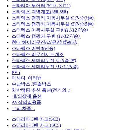
스타리아 투어러 (ST9 , ST11)
스타렉스 격벽개조(3밴,5밴)
스타렉스 캠핑카,이동사무실
(3인승/3밴)
스타렉스 캠핑카,이동사무실
(5인승/5밴)
스타렉스 이동사무실 구변
(11/12인승)
스타렉스 캠핑카 구변
(11/12인승)
현대 하이리무진
(리무진/캠핑카)
스타렉스 어반(9인승)
스타렉스 리무진시트개조
스타렉스 세미리무진
(5인승 밴)
스타렉스 세미리무진
(11/12인승)
PV5
마사다. 이티밴
수납박스 /콘솔박스
차박캠핑 추천 옵션(전기외..)
내/외장재 옵션
AV작업및용품
그외 차종...
스타리아 3밴 카고(SC3)
스타리아 5밴 카고 (SC5)