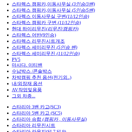
스타렉스 캠핑카,이동사무실
(3인승/3밴)
스타렉스 캠핑카,이동사무실
(5인승/5밴)
스타렉스 이동사무실 구변
(11/12인승)
스타렉스 캠핑카 구변
(11/12인승)
현대 하이리무진
(리무진/캠핑카)
스타렉스 어반(9인승)
스타렉스 리무진시트개조
스타렉스 세미리무진
(5인승 밴)
스타렉스 세미리무진
(11/12인승)
PV5
마사다. 이티밴
수납박스 /콘솔박스
차박캠핑 추천 옵션(전기외..)
내/외장재 옵션
AV작업및용품
그외 차종...
스타리아 3밴 카고(SC3)
스타리아 5밴 카고 (SC5)
스타리아 승합
(캠핑카 , 이동사무실)
스타리아 리무진시트
스타리아 라운지(SL7,SL9)